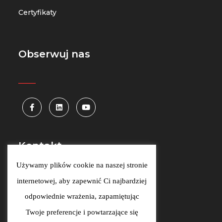
Certyfikaty
Obserwuj nas
_____
Kontakt
Używamy plików cookie na naszej stronie
Szlak 77/222, 31-153 Kraków
internetowej, aby zapewnić Ci najbardziej
kontakt@wizlink.eu
odpowiednie wrażenia, zapamiętując
Twoje preferencje i powtarzające się
00
00
Pon-Pt 9
-17