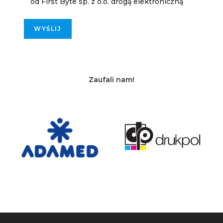
od First Byte sp. z o.o. drogą elektroniczną
.
Zaufali nam!