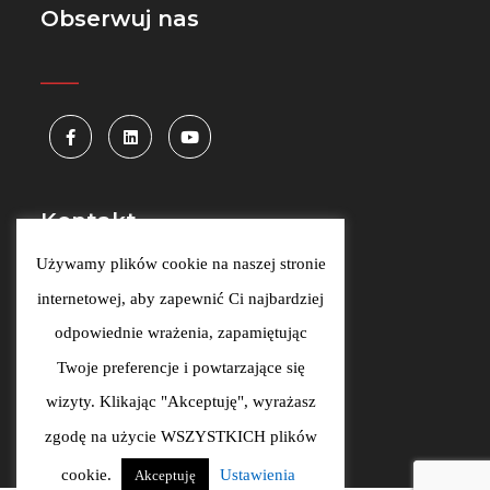
Obserwuj nas
_____
Kontakt
Używamy plików cookie na naszej stronie
Szlak 77/222, 31-153 Kraków
internetowej, aby zapewnić Ci najbardziej
kontakt@wizlink.eu
odpowiednie wrażenia, zapamiętując
Twoje preferencje i powtarzające się
00
00
Pon-Pt 9
-17
wizyty. Klikając "Akceptuję", wyrażasz
zgodę na użycie WSZYSTKICH plików
cookie.
Ustawienia
Akceptuję